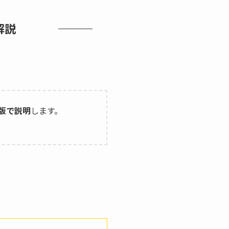
解説
b版で説明
します。