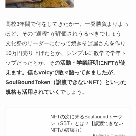
高校3年間で何をしてきたかー。一発勝負よりよっ
ぽど、その ”過程” が評価されうるべきでしょう。
文化祭のリーダーになって焼きそば屋さんを作り
10万円売り上げたとか、シンプルに数学で学年ト
ップだったとか、その
活動・学業証明にNFTが使
えます。僕もVoicyで散々語ってきましたが、
SoulBoundToken（譲渡できないNFT）といった
規格も活用されていく
でしょう。
NFTの次に来るSoulboundトーク
ン（SBT）とは？【譲渡できない
NFTの破壊力】
AI/Web3ブログ「tochiblog」