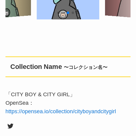
Collection Name
〜コレクション名〜
「CITY BOY & CITY GIRL」
OpenSea：
https://opensea.io/collection/cityboyandcitygirl
Twitter