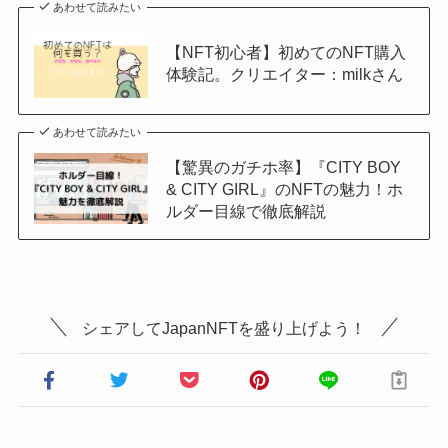
あわせて読みたい
【NFT初心者】初めてのNFT購入
体験記。クリエイター：milkさん
あわせて読みたい
【驚異のガチホ率】『CITY BOY
& CITY GIRL』のNFTの魅力！ホ
ルダー目線で徹底解説
シェアしてJapanNFTを盛り上げよう！