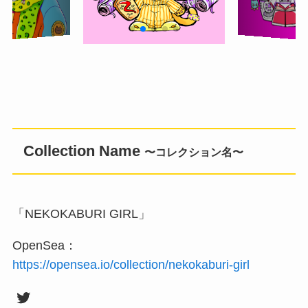
Collection Name
〜コレクション名〜
「NEKOKABURI GIRL」
OpenSea：
https://opensea.io/collection/nekokaburi-girl
Twitter