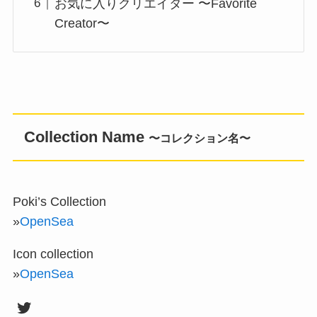
お気に入りクリエイター 〜Favorite
Creator〜
Collection Name
〜コレクション名〜
Poki’s Collection
»
OpenSea
Icon collection
»
OpenSea
Twitter