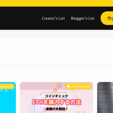
作
Creator’s List
Blogger’s List
ategorize
un-categorize