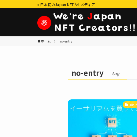
» 日本初のJapan NFT Art メディア
ホーム
no-entry
no-entry
– tag –
un-c