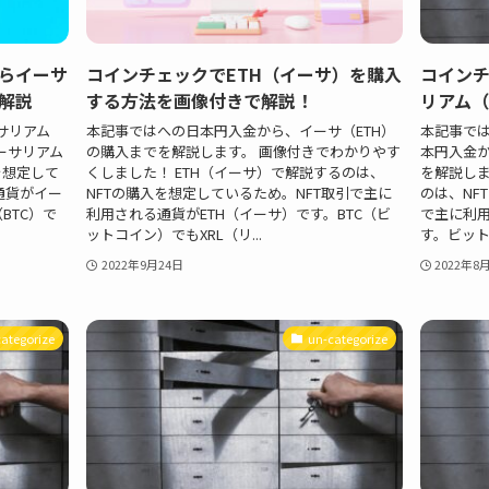
らイーサ
コインチェックでETH（イーサ）を購入
コイン
解説
する方法を画像付きで解説！
リアム（
サリアム
本記事ではへの日本円入金から、イーサ（ETH）
本記事では
ーサリアム
の購入までを解説します。 画像付きでわかりやす
本円入金か
を想定して
くしました！ ETH（イーサ）で解説するのは、
を解説しま
通貨がイー
NFTの購入を想定しているため。NFT取引で主に
のは、NF
BTC）で
利用される通貨がETH（イーサ）です。BTC（ビ
で主に利用
ットコイン）でもXRL（リ...
す。ビットコ
2022年9月24日
2022年8
ategorize
un-categorize