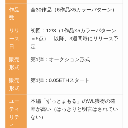
作品
全30作品（6作品×5カラーパターン）
数
リリ
初回：12/3（1作品×5カラーパターン
ース
＝5点） 以降、3週間毎にリリース予
日
定
販売
第1弾：オークション形式
形式
販売
第1弾：0.05ETHスタート
形式
ユー
本編「ずっとまもる」のWL獲得の確
ティ
率が高い（はっきりと明言はされてい
リテ
ない）
ィ