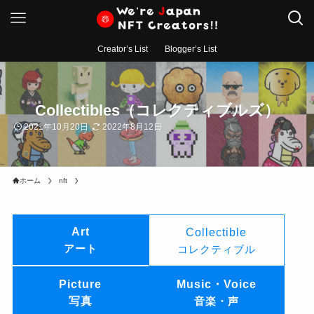
Creator’s List
Blogger’s List
Collectibles（コレクティブルズ）
2021年10月20日
2022年8月12日
ホーム
nft
Art
Collectible
アート
コレクティブル
Picture
Music・Voice
写真
音楽・声