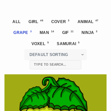
46
3
47
ALL
GIRL
COVER
ANIMAL
3
14
11
3
GRAPE
MAN
GIF
NINJA
5
5
VOXEL
SAMURAI