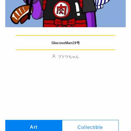
GlucoseMan19号
ブドウちゃん
Author
Art
Collectible