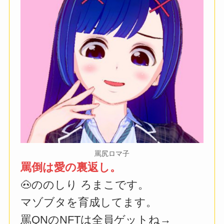
罵尻ロマ子
罵倒は愛の裏返し。
🐽ののしり ろまこです。
マゾブタを育成してます。
罵QNのNFTは全員ゲットね→