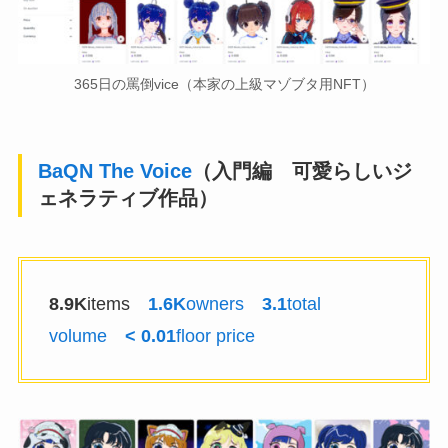
365日の罵倒vice（本家の上級マゾブタ用NFT）
BaQN The Voice
（入門編 可愛らしいジ
ェネラティブ作品）
8.9K
items
1.6K
owners
3.1
total
volume
< 0.01
floor price