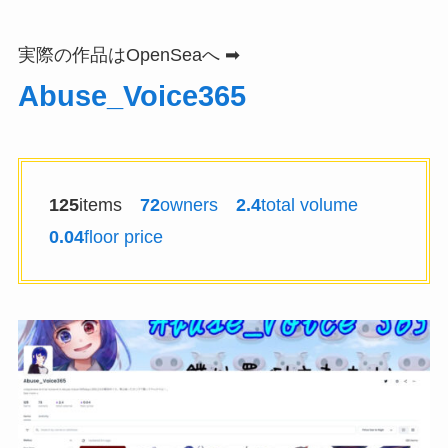
実際の作品はOpenSeaへ ➡
Abuse_Voice365
125
items
72
owners
2.4
total volume
0.04
floor price