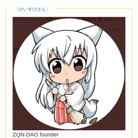
《
けいすけさん
》
ZQN-DAO founder