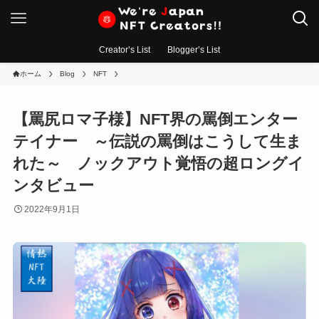
Creator’s List
Blogger’s List
ホーム
Blog
NFT
【罵尻ロマ子様】NFT界の罵倒エンター
テイナー ～伝説の罵倒はこうして生ま
れた～ ノックアウト覚悟の超ロングイ
ンタビュー
2022年9月1日